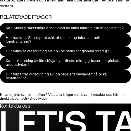
fakturor, attestflöden och internationella utbetalningar i ett och samma
system.
RELATERADE FRÅGOR
Kan Shoutly säkerställa efterlevnad av olika länders skattelagstiftning?
Hur hanterar Shoutly datasäkerheten kring internationell
lönehantering?
Hur minskar outsourcing av lön kostnader för globala företag?
Kan outsourcing av lön stödja hybridteam eller gig-baserade globala
arbetsstyrkor?
Hur förbättrar outsourcing av lön regelefterlevnaden på olika
marknader?
Hittar du inte svaret du söker?
Visa alla frågor och svar
,
kontakta oss här
eller
direkt på contact@shoutly.com
Kontakta oss
LET'S T