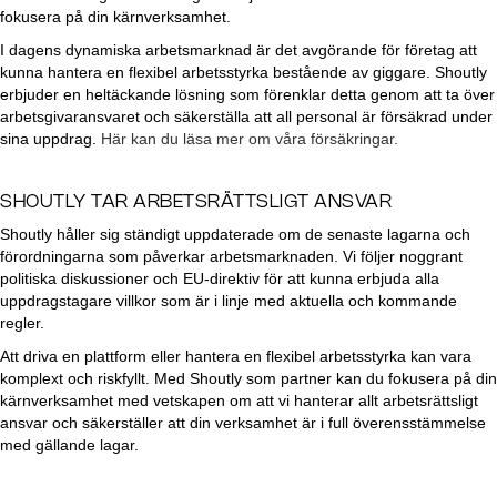
fokusera på din kärnverksamhet.
I dagens dynamiska arbetsmarknad är det avgörande för företag att
kunna hantera en flexibel arbetsstyrka bestående av giggare. Shoutly
erbjuder en heltäckande lösning som förenklar detta genom att ta över
arbetsgivaransvaret och säkerställa att all personal är försäkrad under
sina uppdrag.
Här kan du läsa mer om våra försäkringar.
SHOUTLY TAR ARBETSRÄTTSLIGT ANSVAR
Shoutly håller sig ständigt uppdaterade om de senaste lagarna och
förordningarna som påverkar arbetsmarknaden. Vi följer noggrant
politiska diskussioner och EU-direktiv för att kunna erbjuda alla
uppdragstagare villkor som är i linje med aktuella och kommande
regler.
Att driva en plattform eller hantera en flexibel arbetsstyrka kan vara
komplext och riskfyllt. Med Shoutly som partner kan du fokusera på din
kärnverksamhet med vetskapen om att vi hanterar allt arbetsrättsligt
ansvar och säkerställer att din verksamhet är i full överensstämmelse
med gällande lagar.