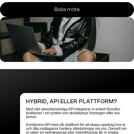
Boka möte
HYBRID, API ELLER PLATTFORM?
Med vårt utvecklarvänliga API integrerar ni enkelt Shoutlys
funktioner i ert system och skräddarsyr lösningen efter era
behov.
Kombinera API med vår plattform för att skapa uppdrag hos er
och låta mottagarna hantera utbetalningar via oss. Oavsett om
ni väljer en helintegrerad eller hybridlösning får ni smidig