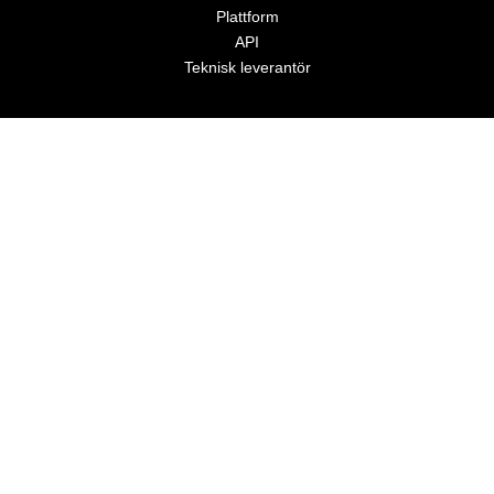
Plattform
API
Teknisk leverantör
SHOUTLY
Om oss
Developers
Cookie policy
Privacy policy
Artiklar och nyheter
A part of Zostera group